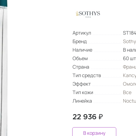
Артикул
ST18
Бренд
Sothy
Наличие
В нал
Объем
60 шт
Страна
Фран
Тип средств
Капс
Эффект
Омол
Тип кожи
Все
Линейка
Noctu
22 936 ₽
В корзину