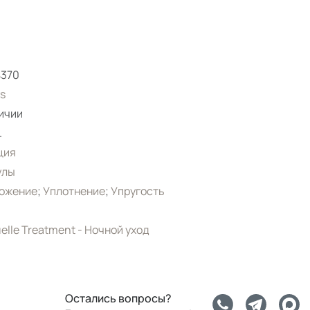
4370
s
ичии
.
ция
улы
ожение
;
Уплотнение
;
Упругость
elle Treatment - Ночной уход
Остались вопросы?