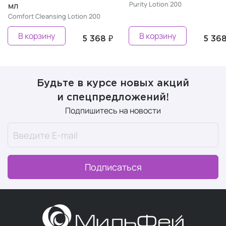
Purity Lotion 200
мл
Comfort Cleansing Lotion 200
В корзину
В корзину
5 368 ₽
5 368
Будьте в курсе новых акций
и спецпредложений!
Подпишитесь на новости
Подписаться