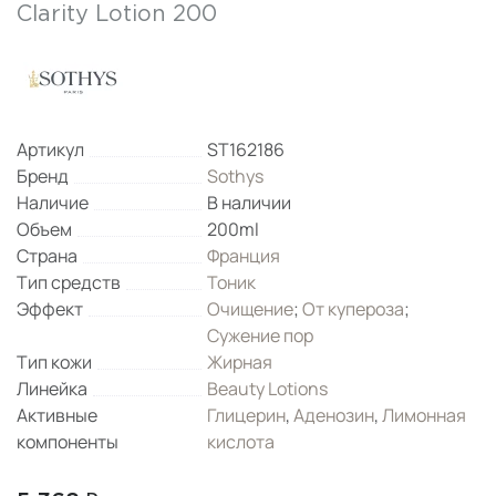
Clarity Lotion 200
Артикул
ST162186
Бренд
Sothys
Наличие
В наличии
Объем
200ml
Страна
Франция
Тип средств
Тоник
Эффект
Очищение
;
От купероза
;
Сужение пор
Тип кожи
Жирная
Линейка
Beauty Lotions
Активные
Глицерин
,
Аденозин
,
Лимонная
компоненты
кислота