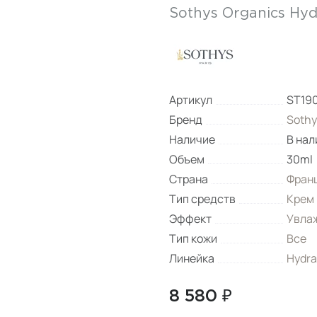
Sothys Organics Hyd
Артикул
ST19
Бренд
Sothy
Наличие
В нал
Объем
30ml
Страна
Фран
Тип средств
Крем
Эффект
Увла
Тип кожи
Все
Линейка
Hydra
8 580 ₽