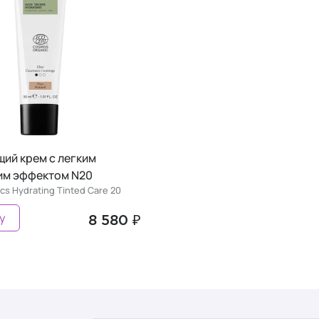
ий крем с легким
м эффектом N20
cs Hydrating Tinted Care 20
у
8 580 ₽