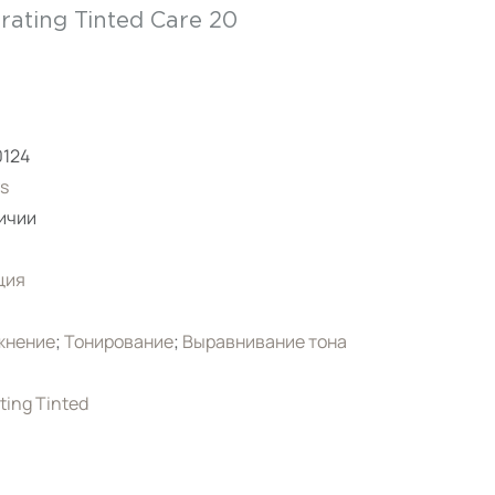
rating Tinted Care 20
0124
s
ичии
ция
жнение
;
Тонирование
;
Выравнивание тона
ting Tinted