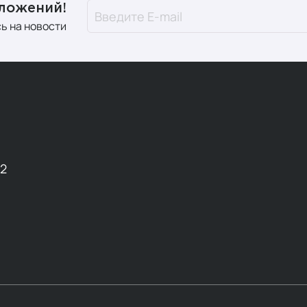
дложений!
ь на новости
12