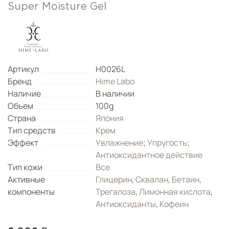
Super Moisture Gel
Артикул
H0026L
Бренд
Hime Labo
Наличие
В наличии
Объем
100g
Страна
Япония
Тип средств
Крем
Эффект
Увлажнение
;
Упругость
;
Антиоксидантное действие
Тип кожи
Все
Активные
Глицерин
,
Сквалан
,
Бетаин
,
компоненты
Трегалоза
,
Лимонная кислота
,
Антиоксиданты
,
Кофеин