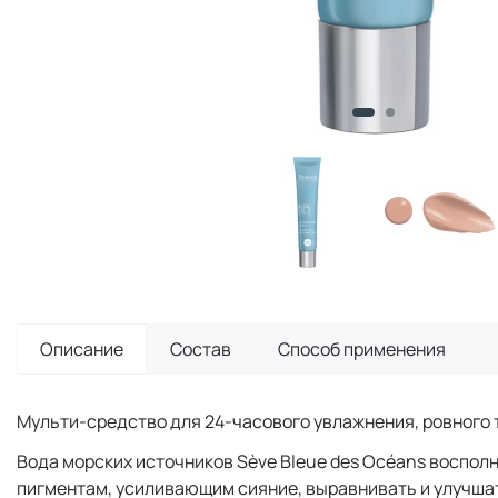
Описание
Состав
Способ применения
Мульти-средство для 24-часового увлажнения, ровного т
Вода морских источников Sève Bleue des Océans восполн
пигментам, усиливающим сияние, выравнивать и улучшат