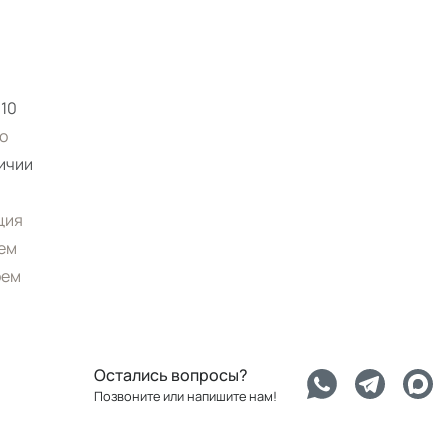
10
o
ичии
ция
ем
рем
Остались вопросы?
Позвоните или напишите нам!