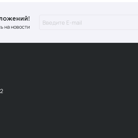
дложений!
ь на новости
12