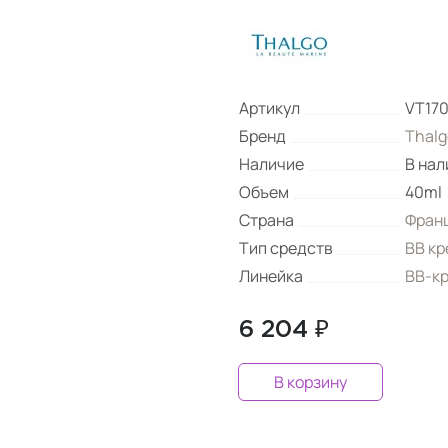
Артикул
VT170
Бренд
Thalg
Наличие
В нал
Объем
40ml
Страна
Фран
Тип средств
BB кр
Линейка
ВВ-к
6 204 ₽
В корзину