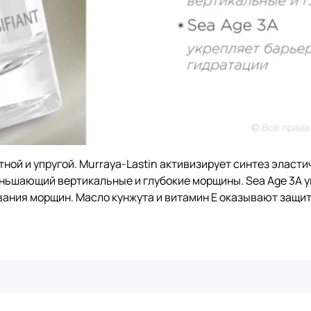
тной и упругой. Murraya-Lastin активизирует синтез элас
еньшающий вертикальные и глубокие морщины. Sea Age 3A 
вания морщин. Масло кунжута и витамин E оказывают защи