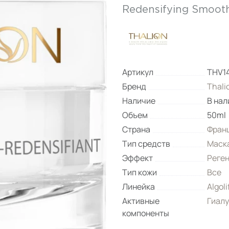
Redensifying Smoot
Артикул
THV1
Бренд
Thali
Наличие
В нал
Объем
50ml
Страна
Фран
Тип средств
Маск
Эффект
Реге
Тип кожи
Все
Линейка
Algol
Активные
Гиалу
компоненты