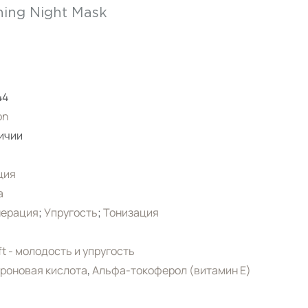
hing Night Mask
44
on
ичии
ция
а
нерация
;
Упругость
;
Тонизация
ift - молодость и упругость
роновая кислота
,
Альфа-токоферол (витамин Е)