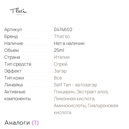
Артикул
0474602
Бренд
That’so
Наличие
Нет в наличии
Объем
25ml
Страна
Италия
Тип средств
Спрей
Эффект
Загар
Тип кожи
Все
Линейка
Self Tan - автозагар
Активные
Глицерин
,
Экстракт алоэ
,
компоненты
Лимонная кислота
,
Аминокислоты
,
Гиалуроновая
кислота
Аналоги
(1)