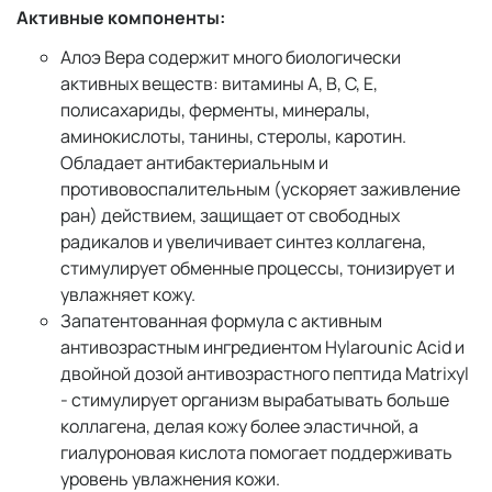
Активные компоненты:
Алоэ Вера содержит много биологически
активных веществ: витамины A, B, C, E,
полисахариды, ферменты, минералы,
аминокислоты, танины, стеролы, каротин.
Обладает антибактериальным и
противовоспалительным (ускоряет заживление
ран) действием, защищает от свободных
радикалов и увеличивает синтез коллагена,
стимулирует обменные процессы, тонизирует и
увлажняет кожу.
Запатентованная формула с активным
антивозрастным ингредиентом Hylarounic Acid и
двойной дозой антивозрастного пептида Matrixyl
- стимулирует организм вырабатывать больше
коллагена, делая кожу более эластичной, а
гиалуроновая кислота помогает поддерживать
уровень увлажнения кожи.