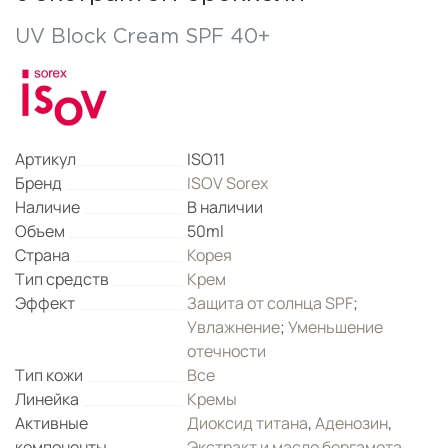
UV Block Cream SPF 40+
Артикул
ISO11
Бренд
ISOV Sorex
Наличие
В наличии
Объем
50ml
Страна
Корея
Тип средств
Крем
Эффект
Защита от солнца SPF
;
Увлажнение
;
Уменьшение
отечности
Тип кожи
Все
Линейка
Кремы
Активные
Диоксид титана
,
Аденозин
,
компоненты
Экстракт и масло бергамота
,