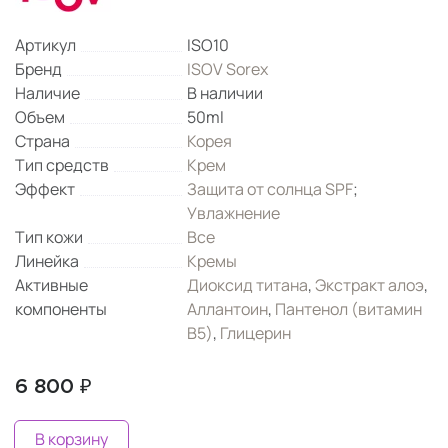
Артикул
ISO10
Бренд
ISOV Sorex
Наличие
В наличии
Объем
50ml
Страна
Корея
Тип средств
Крем
Эффект
Защита от солнца SPF
;
Увлажнение
Тип кожи
Все
Линейка
Кремы
Активные
Диоксид титана
,
Экстракт алоэ
,
компоненты
Аллантоин
,
Пантенол (витамин
B5)
,
Глицерин
6 800 ₽
В корзину