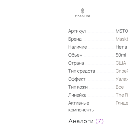
Артикул
MST0
Бренд
Maskt
Наличие
Нет в
Объем
50ml
Страна
США
Тип средств
Спре
Эффект
Увла
Тип кожи
Все
Линейка
The F
Активные
Глиц
компоненты
Аналоги
(7)