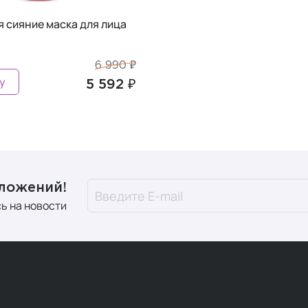
 сияние маска для лица
6 990 ₽
у
5 592 ₽
дложений!
ь на новости