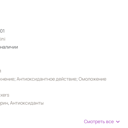
01
ini
 наличии
й
жнение
;
Антиоксидантное действие
;
Омоложение
ixers
ерин
,
Антиоксиданты
Смотреть все