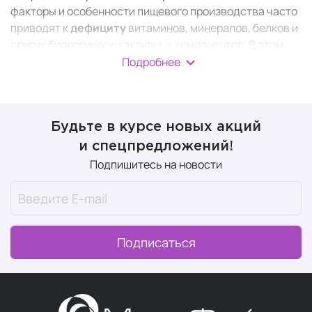
факторы и особенности пищевого производства часто
приводят к
дефициту
витаминов, минералов, белков и
других биологически активных компонентов. В этом
случае на помощь приходят БАДы, которые
Подробнее
восполняют пробелы в рационе, поддерживая ваше
здоровье и уровень энергии.
Будьте в курсе новых акций
Согласно данным Всемирной организации
здравоохранения (ВОЗ), более 2 миллиардов людей во
и спецпредложений!
всем мире испытывают дефицит хотя бы одного
Подпишитесь на новости
микронутриента. Это связано с низким качеством
почвы, переработкой продуктов, особенностями диет и
другими факторами.
Подписаться
Что такое БАД
Биологически активные добавки (БАДы, нутрицевтики,