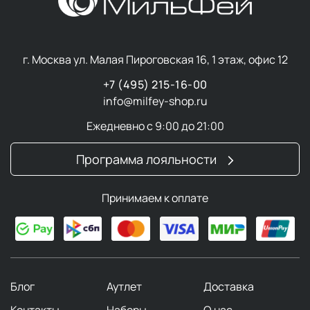
пищевые добавки) — это концентраты природных
веществ, созданные для дополнения рациона.
г. Москва ул. Малая Пироговская 16, 1 этаж, офис 12
Биологически Активная Добавка (БАД) — это не
замена пище, а инструмент для адресной поддержки
+7 (495) 215-16-00
организма, который помогает укрепить иммунитет,
info@milfey-shop.ru
улучшить когнитивные функции, нормализовать обмен
Ежедневно с 9:00 до 21:00
веществ и замедлить процессы старения.
Программа лояльности
БАД не является лекарственным средством!
Но вам
обязательно нужно сообщать своему врачу о том,
какие добавки вы принимаете.
Принимаем к оплате
Виды биологически
активных добавок
Блог
Аутлет
Доставка
Контакты
Наборы
О нас