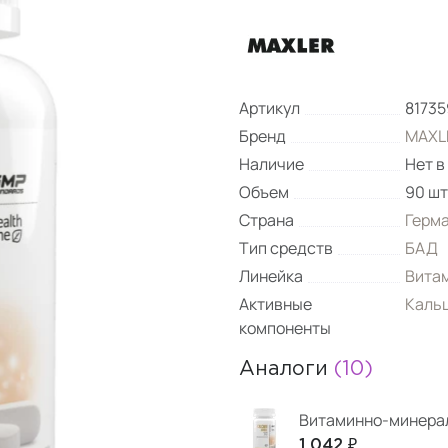
Артикул
8173
Бренд
MAXL
Наличие
Нет в
Объем
90 шт
Страна
Герм
Тип средств
БАД
Линейка
Вита
Активные
Каль
компоненты
Аналоги
(10)
1 042 ₽