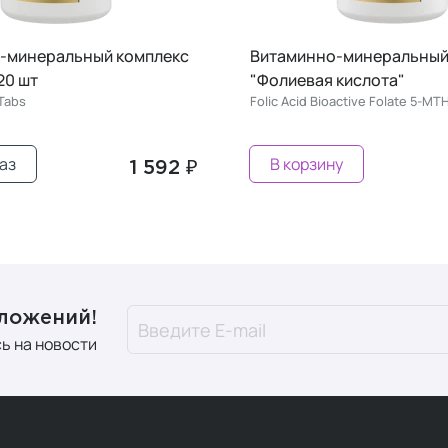
-минеральный комплекс
Витаминно-минеральный
20 шт
"Фолиевая кислота"
 Tabs
Folic Acid Bioactive Folate 5-MT
аз
В корзину
1 592 ₽
дложений!
ь на новости