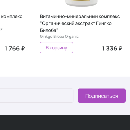
 комплекс
Витаминно-минеральный комплекс
"Органический экстракт Гингко
HF
Билоба"
Ginkgo Biloba Organic
В корзину
1 766 ₽
1 336 ₽
Подписаться