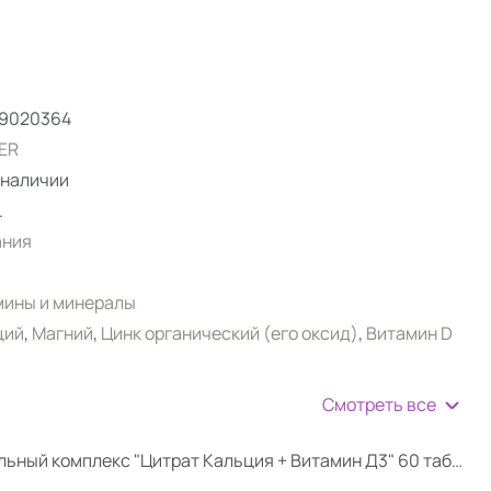
59020364
ER
 наличии
.
ания
мины и минералы
ций
,
Магний
,
Цинк органический (его оксид)
,
Витамин D
Смотреть все
Витаминно-минеральный комплекс "Цитрат Кальция + Витамин Д3" 60 таблеток