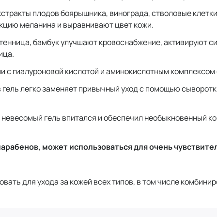
кстракты плодов боярышника, винограда, стволовые клетк
кцию меланина и выравнивают цвет кожи.
стенница, бамбук улучшают кровоснабжение, активируют с
ица.
и с гиалуроновой кислотой и аминокислотным комплексом 
гель легко заменяет привычный уход с помощью сыворотки
я невесомый гель впитался и обеспечил необыкновенный ко
парабенов, может использоваться для очень чувствите
вать для ухода за кожей всех типов, в том числе комбинир