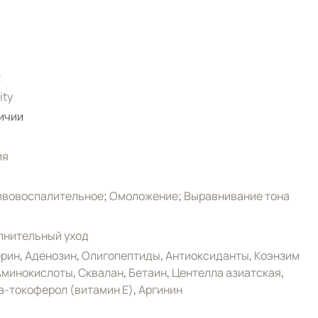
2
ity
ичии
ия
ивовоспалительное
;
Омоложение
;
Выравнивание тона
лнительный уход
ерин
,
Аденозин
,
Олигопептиды
,
Антиоксиданты
,
Коэнзим
Аминокислоты
,
Сквалан
,
Бетаин
,
Центелла азиатская
,
-токоферол (витамин Е)
,
Аргинин