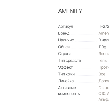
Артикул
П-27
Бренд
Amen
Наличие
В нал
Объем
110g
Страна
Япон
Тип средств
Гель
Эффект
Прот
Тип кожи
Все
Линейка
Допо
Активные
Глиц
компоненты
Q10
,
Альфа