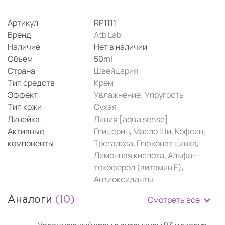
Артикул
RP1111
Бренд
Atb Lab
Наличие
Нет в наличии
Объем
50ml
Страна
Швейцария
Тип средств
Крем
Эффект
Увлажнение
;
Упругость
Тип кожи
Сухая
Линейка
Линия [aqua sense]
Активные
Глицерин
,
Масло Ши
,
Кофеин
,
компоненты
Трегалоза
,
Глюконат цинка
,
Лимонная кислота
,
Альфа-
токоферол (витамин Е)
,
Антиоксиданты
Смотреть все
Аналоги
(10)