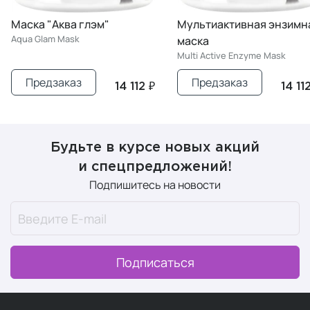
Маска "Аква глэм"
Мультиактивная энзимн
Aqua Glam Mask
маска
Multi Active Enzyme Mask
Предзаказ
Предзаказ
14 112 ₽
14 11
Будьте в курсе новых акций
и спецпредложений!
Подпишитесь на новости
Подписаться