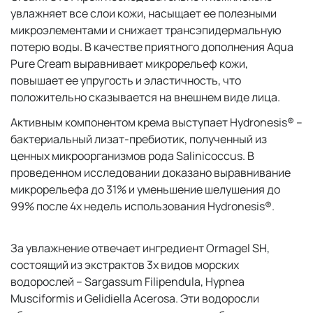
увлажняет все слои кожи, насыщает ее полезными
микроэлементами и снижает трансэпидермальную
потерю воды. В качестве приятного дополнения Aqua
Pure Cream выравнивает микрорельеф кожи,
повышает ее упругость и эластичность, что
положительно сказывается на внешнем виде лица.
Активным компонентом крема выступает Hydronesis® –
бактериальный лизат-пребиотик, полученный из
ценных микроорганизмов рода Salinicoccus. В
проведенном исследовании доказано выравнивание
микрорельефа до 31% и уменьшение шелушения до
99% после 4х недель использования Hydronesis®.
За увлажнение отвечает ингредиент Ormagel SH,
состоящий из экстрактов 3х видов морских
водорослей – Sargassum Filipendula, Hypnea
Musciformis и Gelidiella Acerosa. Эти водоросли