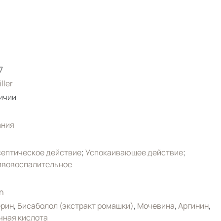
7
iller
ичии
ания
ептическое действие
;
Успокаивающее действие
;
ивовоспалительное
n
ерин
,
Бисаболол (экстракт ромашки)
,
Мочевина
,
Аргинин
,
чная кислота