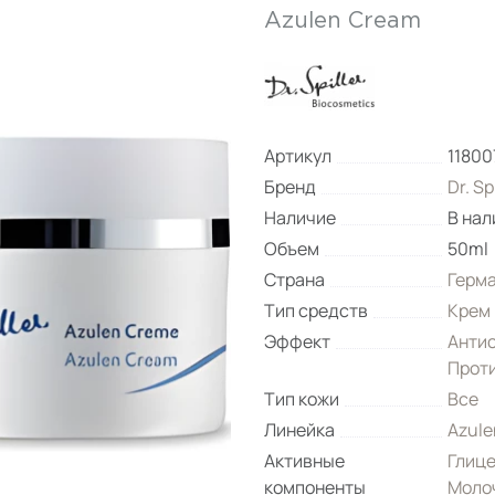
Azulen Cream
Артикул
11800
Бренд
Dr. Sp
Наличие
В нал
Объем
50ml
Страна
Герм
Тип средств
Крем
Эффект
Антис
Прот
Тип кожи
Все
Линейка
Azule
Активные
Глиц
компоненты
Моло