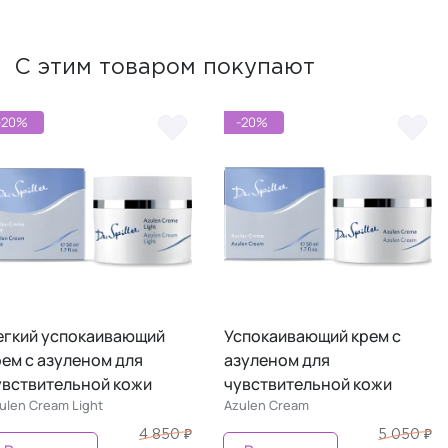
С этим товаром покупают
-20%
-20%
егкий успокаивающий
Успокаивающий крем с
рем с азуленом для
азуленом для
увствительной кожи
чувствительной кожи
ulen Cream Light
Azulen Cream
4 850 ₽
5 050 ₽