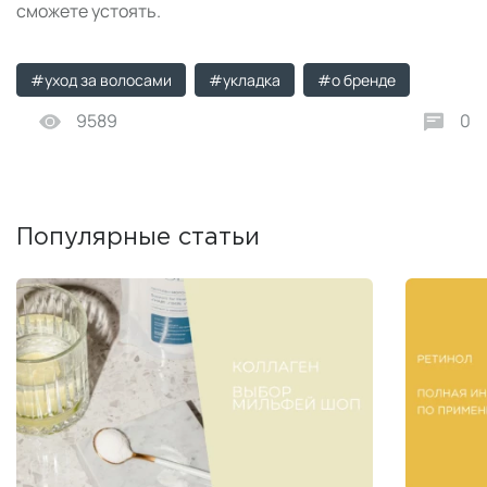
сможете устоять.
#уход за волосами
#укладка
#о бренде
9589
0
Популярные статьи