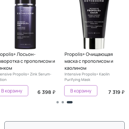
ropolis+ Лосьон-
Propolis+ Очищающая
ыворотка c прополисом и
маска с прополисом и
инком
каолином
tensive Propolis+ Zink Serum-
Intensive Propolis+ Kaolin
tion
Purifying Mask
В корзину
В корзину
6 398 ₽
7 319 ₽