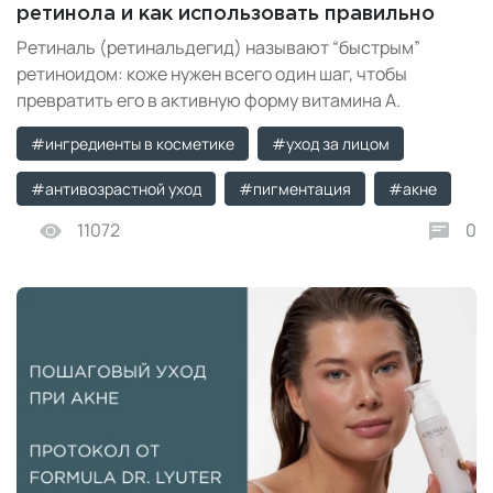
ретинола и как использовать правильно
Ретиналь (ретинальдегид) называют “быстрым”
ретиноидом: коже нужен всего один шаг, чтобы
превратить его в активную форму витамина A.
Разбираем, чем он отличается от ретинола, кому
#ингредиенты в косметике
#уход за лицом
подходит, как вводить без раздражения и какие
правила следует соблюдать.
#антивозрастной уход
#пигментация
#акне
11072
0