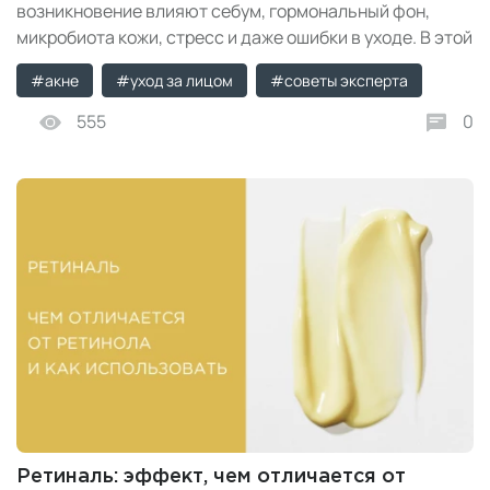
возникновение влияют себум, гормональный фон,
микробиота кожи, стресс и даже ошибки в уходе. В этой
статье разбираем, как выстроить грамотный уход за
#акне
#уход за лицом
#советы эксперта
проблемной кожей, какие активы действительно
работают и как использовать систему Derma SR для
555
0
более чистой, спокойной и сбалансированной кожи.
Ретиналь: эффект, чем отличается от