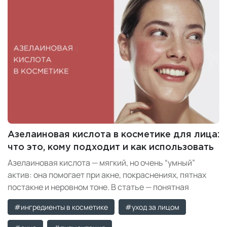
Азелаиновая кислота в косметике для лица:
что это, кому подходит и как использовать
Азелаиновая кислота — мягкий, но очень “умный”
актив: она помогает при акне, покраснениях, пятнах
постакне и неровном тоне. В статье — понятная
инструкция, как выбрать концентрацию, с чем
#ингредиенты в косметике
#уход за лицом
сочетать и как ввести в уход без раздражения.