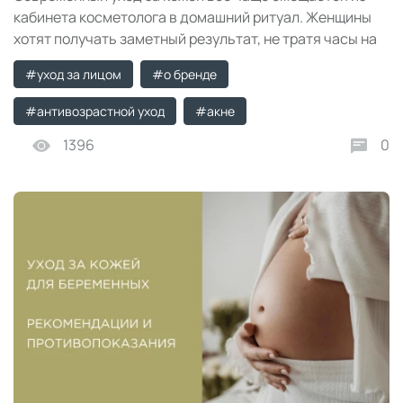
кабинета косметолога в домашний ритуал. Женщины
хотят получать заметный результат, не тратя часы на
процедуры и сложную реабилитацию. Отсюда —
#уход за лицом
#о бренде
интерес к косметике нового поколения, которая
сочетает научный подход и натуральные формулы.
#антивозрастной уход
#акне
Одним из таких решений стали сыворотки и
1396
0
эмульсии JODO.