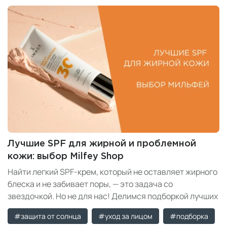
Лучшие SPF для жирной и проблемной
кожи: выбор Milfey Shop
Найти легкий SPF-крем, который не оставляет жирного
блеска и не забивает поры, — это задача со
звездочкой. Но не для нас! Делимся подборкой лучших
солнцезащитных кремов для жирной и проблемной
#защита от солнца
#уход за лицом
#подборка
кожи, а также рекомендациями по выбору правильного