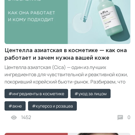
Центелла азиатская в косметике — как она
работает и зачем нужна вашей коже
Центелла азиатская (Cica) — один из лучших
ингредиентов для чувствительной и реактивной кожи,
покоривший корейский бьюти-рынок. Разбираем, что
это, какие свойства у центеллы, кому она подходит, как
#ингредиенты в косметике
#уход за лицом
использовать ежедневно и с чем сочетать.
#акне
#купероз и розацеа
1452
0