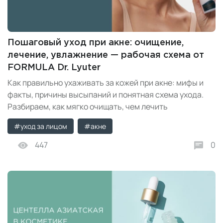
Пошаговый уход при акне: очищение,
лечение, увлажнение — рабочая схема от
FORMULA Dr. Lyuter
Как правильно ухаживать за кожей при акне: мифы и
факты, причины высыпаний и понятная схема ухода.
Разбираем, как мягко очищать, чем лечить
воспаления, зачем увлажнять жирную кожу и как
#уход за лицом
#акне
использовать линию FORMULA Dr. Lyuter ACIDO Anti-
Acne.
447
0