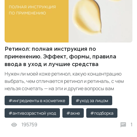
Ретинол: полная инструкция по
применению. Эффект, формы, правила
ввода в уход и лучшие средства
Нужен ли моей коже ретинол, какую концентрацию
выбрать, чем отличается ретинол и ретиналь, с чем
нельзя сочетать — на эти и другие вопросы вам
поможет ответить эта статья!
#ингредиенты в косметике
#уход за лицом
#антивозрастной уход
#акне
#подборка
195759
1