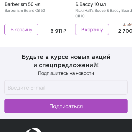
m 50 мл
& Baccy 10 мл
& Ba
Beard Oil 50
Ricki Hall's Booze & Baccy Beard
Ricki
Oil 10
Oil 50
3 591 ₽
зину
В корзину
В
8 911 ₽
2 700 ₽
Будьте в курсе новых акций
и спецпредложений!
Подпишитесь на новости
Подписаться