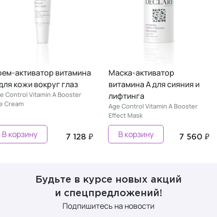
рем-активатор витамина
Маска-активатор
 для кожи вокруг глаз
витамина А для сияния и
e Control Vitamin A Booster
лифтинга
e Cream
Age Control Vitamin A Booster
Effect Mask
В корзину
В корзину
7 128 ₽
7 560 ₽
Будьте в курсе новых акций
и спецпредложений!
Подпишитесь на новости