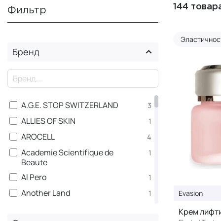
144 товар
Фильтр
Эластичнос
Бренд
×
A.G.E. STOP SWITZERLAND
3
ALLIES OF SKIN
1
AROCELL
4
Academie Scientifique de
1
Beaute
Al Pero
1
Another Land
1
Evasion
BIOBALANCE
1
Крем лифти