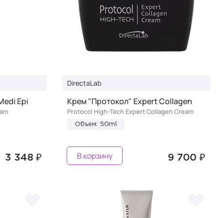
DirectaLab
Medi Epi
Крем "Протокол" Expert Collagen
eam
Protocol High-Tech Expert Collagen Cream
Объем: 50ml
В корзину
3 348 ₽
9 700 ₽