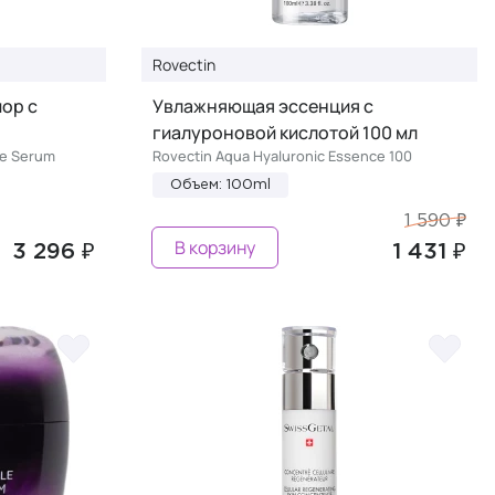
Rovectin
ор с
Увлажняющая эссенция с
гиалуроновой кислотой 100 мл
de Serum
Rovectin Aqua Hyaluronic Essence 100
Объем: 100ml
1 590 ₽
В корзину
3 296 ₽
1 431 ₽