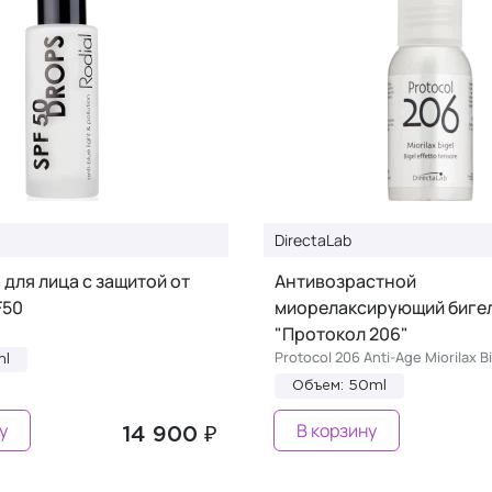
DirectaLab
для лица c защитой от
Антивозрастной
F50
миорелаксирующий биге
"Протокол 206"
Protocol 206 Anti-Age Miorilax B
ml
Объем: 50ml
у
В корзину
14 900 ₽