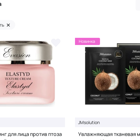
а
×
ть
Новинка
JMsolution
нг для лица против птоза
Увлажняющая тканевая м