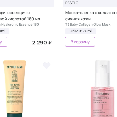
PESTLO
ая эссенция с
Маска-пленка с коллаген
ой кислотой 180 мл
сияния кожи
 Hyaluronic Essence 180
T3 Baby Collagen Glow Mask
0ml
Объем: 70ml
у
В корзину
2 290 ₽