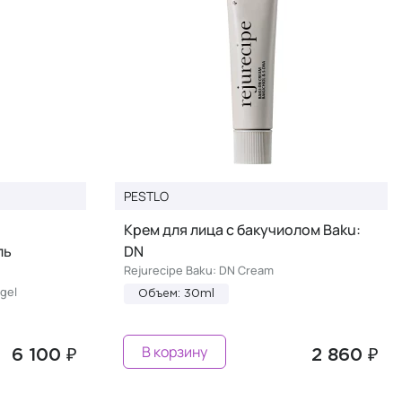
PESTLO
Крем для лица с бакучиолом Baku:
ль
DN
Rejurecipe Baku: DN Cream
igel
Объем: 30ml
В корзину
6 100 ₽
2 860 ₽