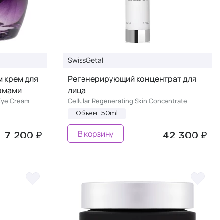
SwissGetal
 крем для
Регенерирующий концентрат для
сомами
лица
Eye Cream
Cellular Regenerating Skin Concentrate
Объем: 50ml
В корзину
7 200 ₽
42 300 ₽