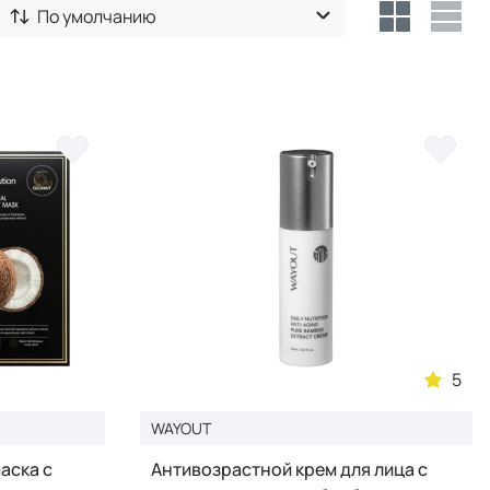
По умолчанию
5
WAYOUT
аска с
Антивозрастной крем для лица с