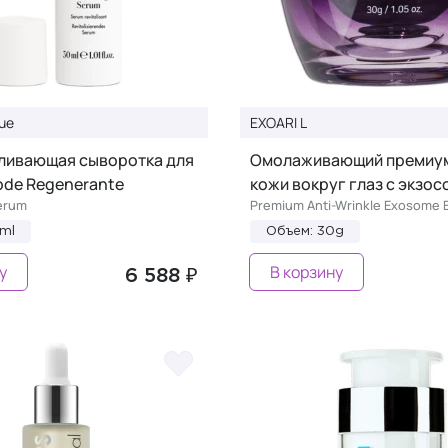
que
EXOARI L
ливающая сыворотка для
Омолаживающий премиум
ode Regenerante
кожи вокруг глаз с экзо
Serum
Premium Anti-Wrinkle Exosome 
ml
Объем: 30g
у
В корзину
6 588 ₽