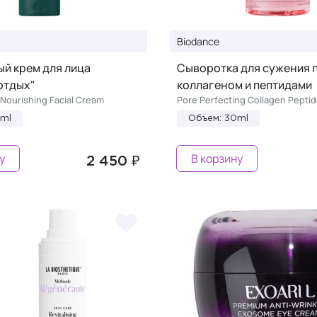
Biodance
й крем для лица
Сыворотка для сужения п
отдых"
коллагеном и пептидами
Nourishing Facial Cream
Pore Perfecting Collagen Pepti
0ml
Объем: 30ml
у
В корзину
2 450 ₽