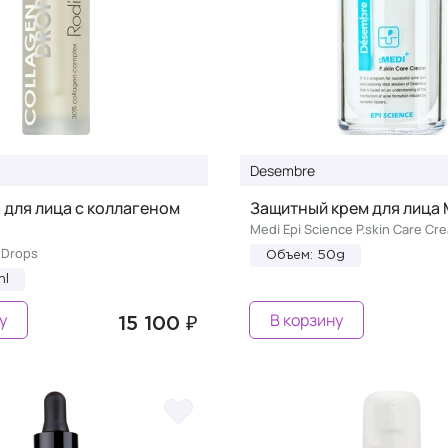
Desembre
для лица с коллагеном
Защитный крем для лица 
Medi Epi Science P.skin Care Cr
 Drops
Объем: 50g
ml
у
В корзину
15 100 ₽