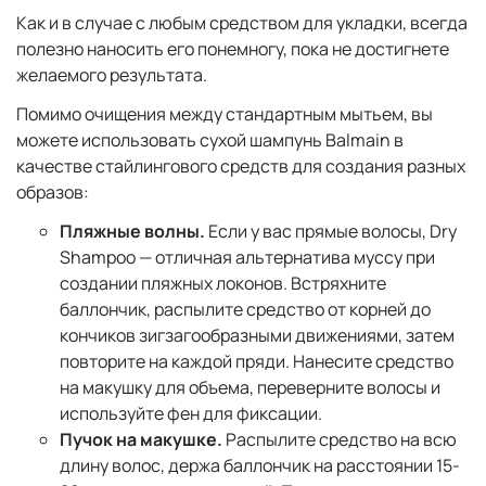
Как и в случае с любым средством для укладки, всегда
полезно наносить его понемногу, пока не достигнете
желаемого результата.
Помимо очищения между стандартным мытьем, вы
можете использовать сухой шампунь Balmain в
качестве стайлингового средств для создания разных
образов:
Пляжные волны.
Если у вас прямые волосы, Dry
Shampoo — отличная альтернатива муссу при
создании пляжных локонов. Встряхните
баллончик, распылите средство от корней до
кончиков зигзагообразными движениями, затем
повторите на каждой пряди. Нанесите средство
на макушку для объема, переверните волосы и
используйте фен для фиксации.
Пучок на макушке.
Распылите средство на всю
длину волос, держа баллончик на расстоянии 15-