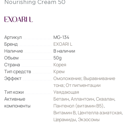
Nourishing Cream 50
Артикул
MG-134
Бренд
EXOARI L
Наличие
В наличии
Объем
50g
Страна
Корея
Тип средств
Крем
Эффект
Омоложение
;
Выравнивание
тона
;
От пигментации
Тип кожи
Увядающая
Активные
Бетаин
,
Аллантоин
,
Сквалан
,
компоненты
Пантенол (витамин B5)
,
Витамин B
,
Центелла азиатская
,
Церамиды
,
Экзосомы