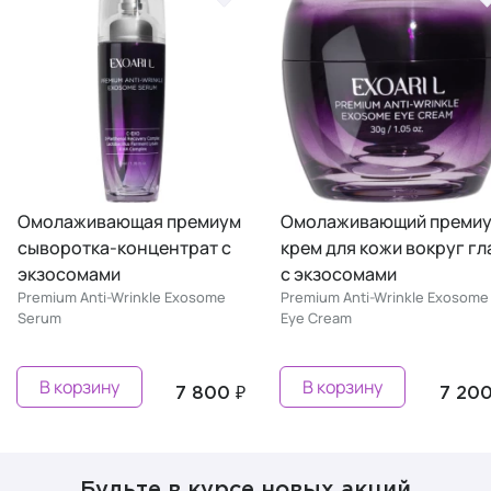
ивающая премиум
Омолаживающий премиум
Омо
ка-концентрат с
крем для кожи вокруг глаз
сол
ами
с экзосомами
экз
nti-Wrinkle Exosome
Premium Anti-Wrinkle Exosome
Premi
Eye Cream
Sun C
зину
В корзину
В
7 800 ₽
7 200 ₽
Будьте в курсе новых акций