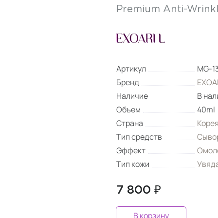
Premium Anti-Wrink
Артикул
MG-1
Бренд
EXOAR
Наличие
В нал
Объем
40ml
Страна
Коре
Тип средств
Сыво
Эффект
Омол
Тип кожи
Увяд
7 800 ₽
В корзину