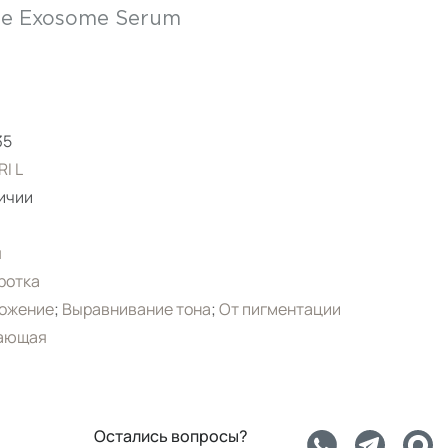
le Exosome Serum
35
I L
ичии
я
ротка
ожение
;
Выравнивание тона
;
От пигментации
ающая
Остались вопросы?