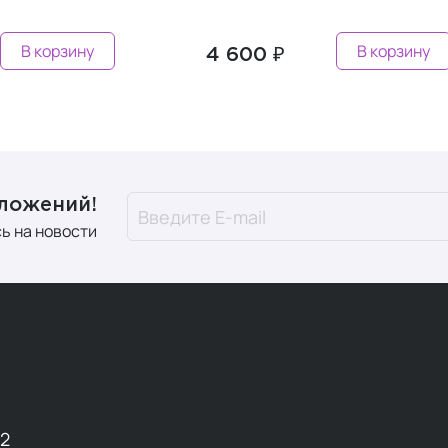
у
В корзину
4 600 ₽
дложений!
ь на новости
12