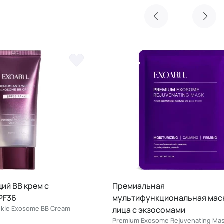
 с
Премиальная
мультифункциональная маска для
BB Cream
лица с экзосомами
Premium Exosome Rejuvenating Mask