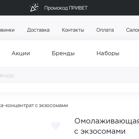
Промокод ПРИВЕТ
овинки
Доставка
Контакты
Оплата
Сало
Акции
Бренды
Наборы
а-концентрат с экзосомами
Омолаживающая 
с экзосомами