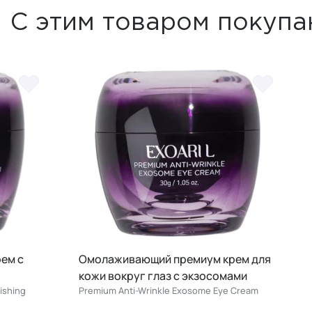
С этим товаром покупа
Омолаживающий премиум крем для
Омолажив
кожи вокруг глаз с экзосомами
крем с экз
Premium Anti-Wrinkle Exosome Eye Cream
Premium Anti
SPF50+ PA+++