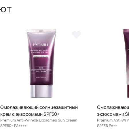
ют
ающий солнцезащитный
Омолаживающий BB крем
осомами SPF50+
экзосомами SPF36
-Wrinkle Exosomes Sun Cream
Premium Anti-Wrinkle Exosome 
+
SPF36 PA++