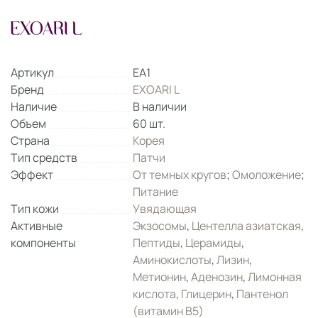
Артикул
EA1
Бренд
EXOARI L
Наличие
В наличии
Объем
60 шт.
Страна
Корея
Тип средств
Патчи
Эффект
От темных кругов
;
Омоложение
;
Питание
Тип кожи
Увядающая
Активные
Экзосомы
,
Центелла азиатская
,
компоненты
Пептиды
,
Церамиды
,
Аминокислоты
,
Лизин
,
Метионин
,
Аденозин
,
Лимонная
кислота
,
Глицерин
,
Пантенол
(витамин B5)