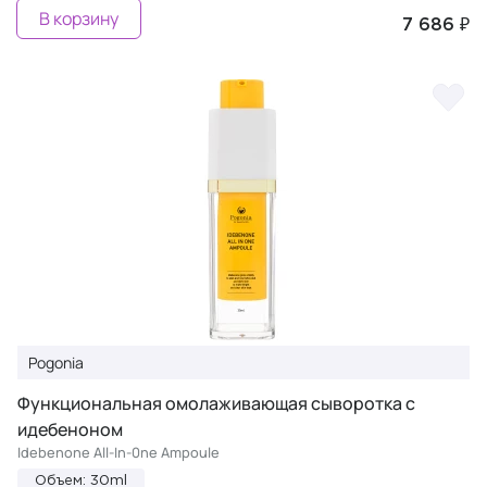
В корзину
7 686 ₽
Pogonia
Функциональная омолаживающая сыворотка с
идебеноном
Idebenone All-In-0ne Ampoule
Объем: 30ml