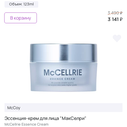
Объем: 123ml
3 490 ₽
В корзину
3 141 ₽
McCoy
Эссенция-крем для лица "МакСелри"
McCellrie Essence Cream