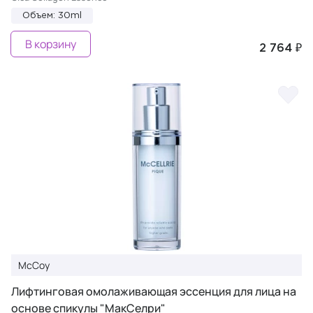
Объем: 30ml
В корзину
2 764 ₽
McCoy
Лифтинговая омолаживающая эссенция для лица на
основе спикулы "МакСелри"