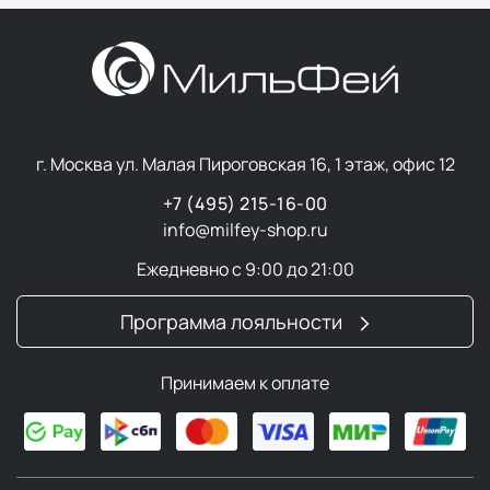
задачи и делают кожу более здоровой.
Шаг 1. Очищение
Независимо от того, в чем нуждается ваша кожа,
очищение должно быть вашим главным приоритетом.
г. Москва ул. Малая Пироговская 16, 1 этаж, офис 12
Утром очищение необходимо для удаления
+7 (495) 215-16-00
загрязнений и омертвевших клеток кожи, которые
info@milfey-shop.ru
отслоились во время сна. Также важно очищать кожу
Ежедневно с 9:00 до 21:00
утром, чтобы удалить остатки средств для ухода за
кожей, которые вы использовали накануне вечером!
Программа лояльности
Обычно используют более плотные увлажняющие
средства на ночь, которые нужно удалять перед
Принимаем к оплате
утренним уходом.
Вечером очищение удаляет макияж и загрязнения,
которые скопились на коже в течение дня. Если вы
пренебрегаете этим этапом, ваша кожа может