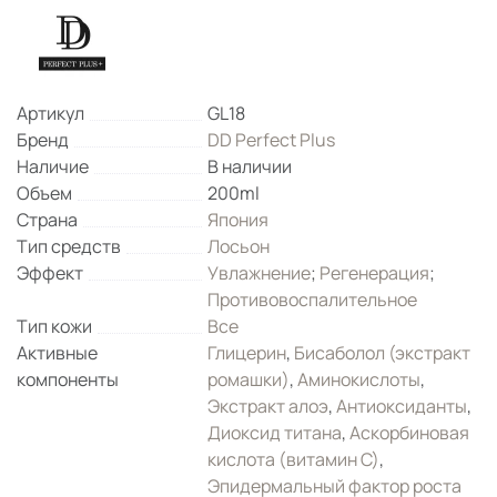
Артикул
GL18
Бренд
DD Perfect Plus
Наличие
В наличии
Объем
200ml
Страна
Япония
Тип средств
Лосьон
Эффект
Увлажнение
;
Регенерация
;
Противовоспалительное
Тип кожи
Все
Активные
Глицерин
,
Бисаболол (экстракт
компоненты
ромашки)
,
Аминокислоты
,
Экстракт алоэ
,
Антиоксиданты
,
Диоксид титана
,
Аскорбиновая
кислота (витамин С)
,
Эпидермальный фактор роста