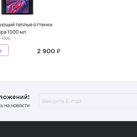
ующий теплые оттенки
pa 1000 мл
 1000
у
2 900 ₽
дложений!
ь на новости