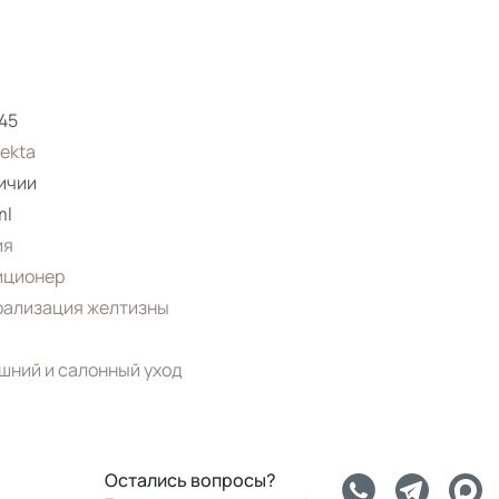
45
Sekta
ичии
ml
ия
иционер
рализация желтизны
ний и салонный уход
Остались вопросы?