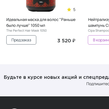
5
Идеальная маска для волос "Раньше
Нейтрализ
было лучше" 1050 мл
шампунь Ci
The Perfect Hair Mask 1050
Cipa Shampoo
Предзаказ
В корзин
3 520 ₽
Будьте в курсе новых акций и спецпре
Подпишитес