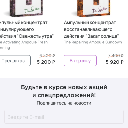
мпульный концентрат
Ампульный концентрат
тимулирующего
восстанавливающего
ействия "Свежесть утра"
действия "Закат солнца"
e Activating Ampoule Fresh
The Repairing Ampoule Sundown
rning
6 500 ₽
7 400 ₽
Предзаказ
В корзину
5 200 ₽
5 920 ₽
Будьте в курсе новых акций
и спецпредложений!
Подпишитесь на новости