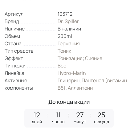
Артикул
103712
Бренд
Dr. Spiller
Наличие
В наличии
Объем
200ml
Страна
Германия
Тип средств
Тоник
Эффект
Тонизация
;
Сияние
Тип кожи
Все
Линейка
Hydro-Marin
Активные
Глицерин
,
Пантенол (витамин
компоненты
B5)
,
Аллантоин
До конца акции
12
11
27
24
дней
часов
минут
секунды