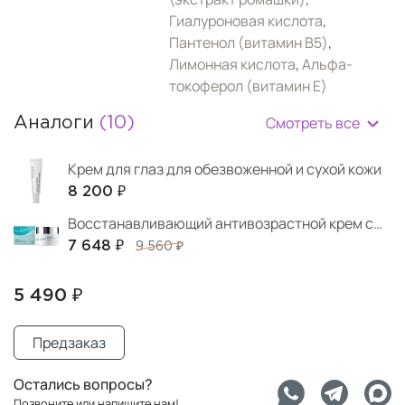
Гиалуроновая кислота
,
Пантенол (витамин B5)
,
Лимонная кислота
,
Альфа-
токоферол (витамин Е)
Смотреть все
Аналоги
(10)
Крем для глаз для обезвоженной и сухой кожи
8 200 ₽
Восстанавливающий антивозрастной крем с гиалуроновой кислотой и пептидами для гиперчувствительной кожи
7 648 ₽
9 560 ₽
5 490 ₽
Предзаказ
Остались вопросы?
Позвоните или напишите нам!