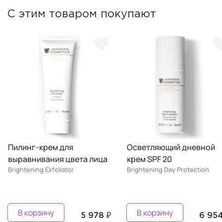
С этим товаром покупают
Осветляющий дневной
Осветляющий ночной
крем SPF 20
крем
Brightening Day Protection
Brightening Night Care
В корзину
В корзину
₽
6 954 ₽
6 