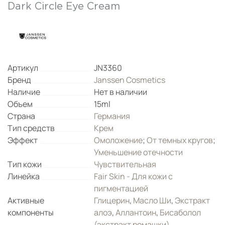
Dark Circle Eye Cream
Артикул
JN3360
Бренд
Janssen Cosmetics
Наличие
Нет в наличии
Объем
15ml
Страна
Германия
Тип средств
Крем
Эффект
Омоложение
;
От темных кругов
;
Уменьшение отечности
Тип кожи
Чувствительная
Линейка
Fair Skin - Для кожи с
пигментацией
Активные
Глицерин
,
Масло Ши
,
Экстракт
компоненты
алоэ
,
Аллантоин
,
Бисаболол
(экстракт ромашки)
,