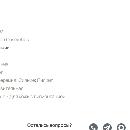
07
en Cosmetics
ичии
ания
нг
нерация
;
Сияние
;
Пилинг
твительная
Skin - Для кожи с пигментацией
Остались вопросы?