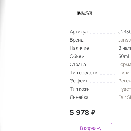
Артикул
JN33
Бренд
Janss
Наличие
В нал
Объем
50ml
Страна
Герм
Тип средств
Пили
Эффект
Реге
Тип кожи
Чувс
Линейка
Fair 
5 978 ₽
В корзину