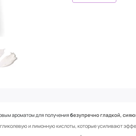
товым ароматом для получения
б
езупречно гладкой, сия
– гликолевую и лимонную кислоты, которые усиливают эфф