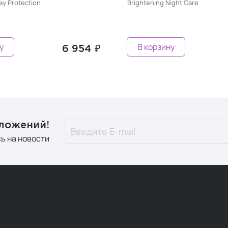
ay Protection
Brightening Night Care
у
В корзину
6 954 ₽
дложений!
ь на новости