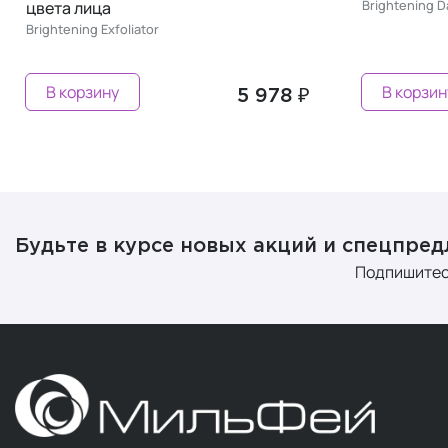
Brightening D
цвета лица
Brightening Exfoliator
В корзину
В корзин
5 978 ₽
Будьте в курсе новых акций и спецпре
Подпишитес