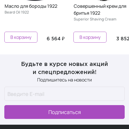
Масло для бороды 1922
Совершенный крем для
Beard Oil 1922
бритья 1922
Superior Shaving Cream
В корзину
В корзину
6 564 ₽
3 852
Будьте в курсе новых акций
и спецпредложений!
Подпишитесь на новости
Подписаться