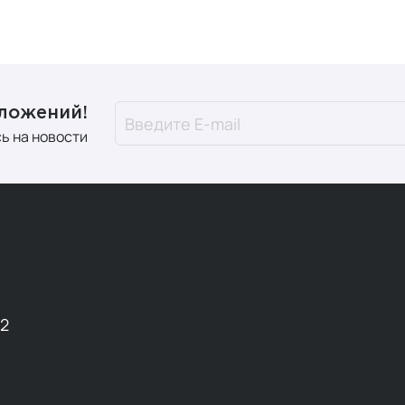
дложений!
ь на новости
12