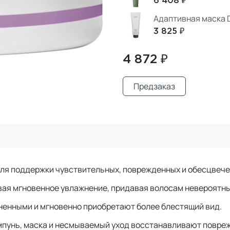
6 408 ₽
Адаптивная маска D
3 825 ₽
4 872 ₽
Предзаказ
для поддержки чувствительных, поврежденных и обесцвеч
вая мгновенное увлажнение, придавая волосам невероятны
ненными и мгновенно приобретают более блестящий вид.
мпунь, маска и несмываемый уход восстанавливают повреж