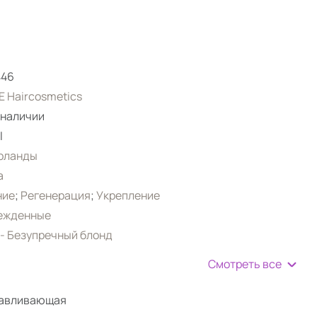
446
 Haircosmetics
 наличии
l
рланды
а
ние
;
Регенерация
;
Укрепление
ежденные
- Безупречный блонд
Смотреть все
навливающая