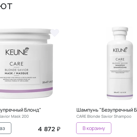
ют
зупречный Блонд"
Шампунь "Безупречный 
Savior Mask 200
CARE Blonde Savior Shampoo
аз
В корзину
4 872 ₽