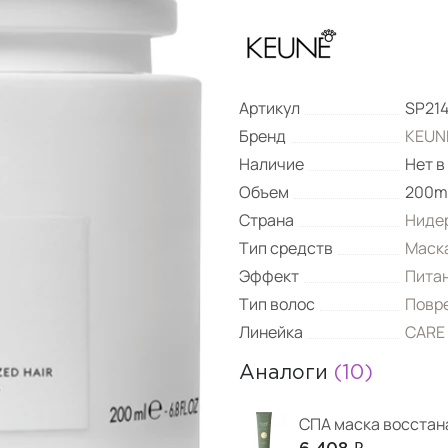
Артикул
SP21
Бренд
KEUNE
Наличие
Нет в
Объем
200m
Страна
Ниде
Тип средств
Маск
Эффект
Пита
Тип волос
Повр
Линейка
CARE 
Аналоги
(10)
СПА маска восста