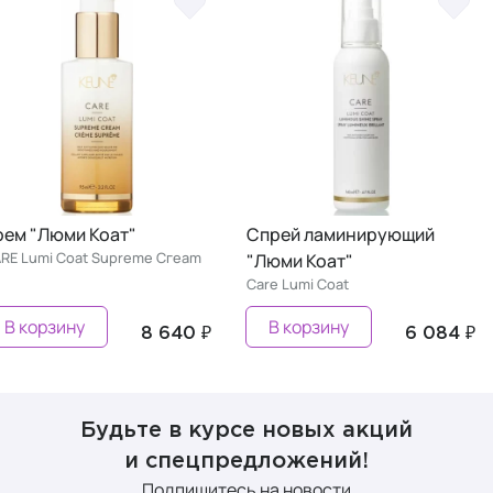
рем "Люми Коат"
Спрей ламинирующий
RE Lumi Coat Supreme Сгеаm
"Люми Коат"
Care Lumi Coat
В корзину
В корзину
8 640 ₽
6 084 ₽
Будьте в курсе новых акций
и спецпредложений!
Подпишитесь на новости