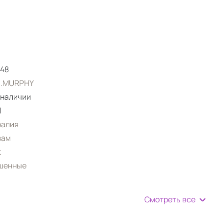
48
N.MURPHY
 наличии
l
ралия
зам
к
шенные
Смотреть все