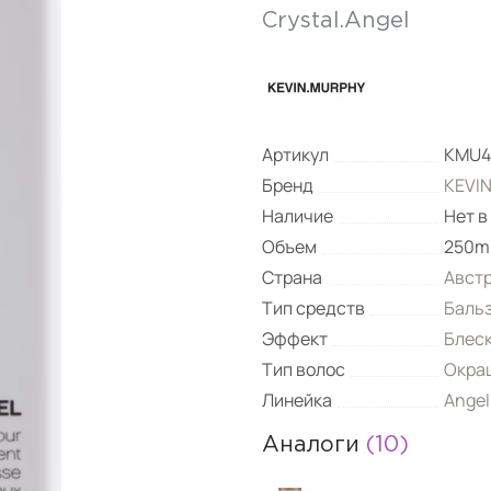
Crystal.Angel
Артикул
KMU4
Бренд
KEVI
Наличие
Нет в
Объем
250m
Страна
Авст
Тип средств
Баль
Эффект
Блес
Тип волос
Окра
Линейка
Angel
Аналоги
(10)