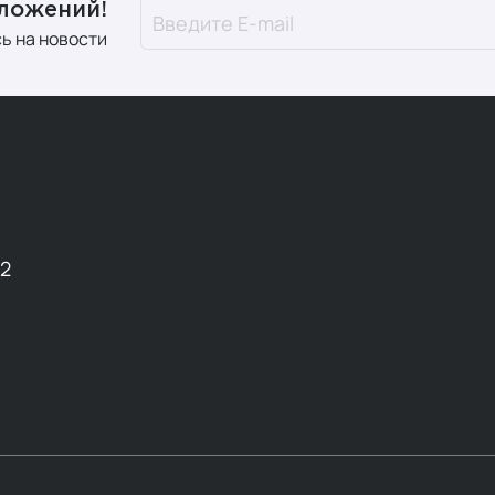
дложений!
ь на новости
12