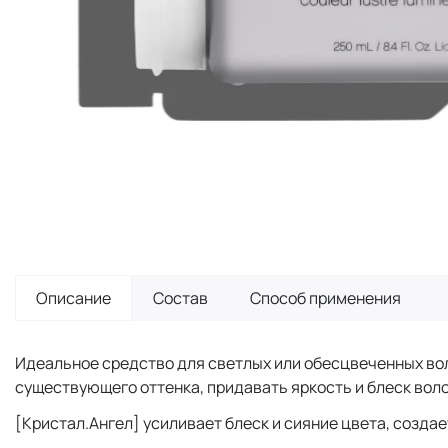
Описание
Состав
Способ применения
Идеальное средство для светлых или обесцвеченных во
существующего оттенка, придавать яркость и блеск во
[Кристал.Ангел] усиливает блеск и сияние цвета, созда