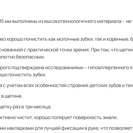
,15 мм выполнены из высокотехнологичного материала – н
о хорошо почистить как молочные зубки, так и коренные, 
снованной с практической точки зрения. При том, что щети
солютно безопасным.
торого подтверждена исследованиями – гипоаллергенного 
ошо почистить зубки.
с учетом всех особенностей строения детских зубов и техн
 в щетине.
етку раз в три месяца.
ктивно чистит, хорошо полирует поверхность эмали.
ми накладками для лучшей фиксации в руке, что позволяет