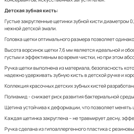
Детская зубная кисть:
Густые закругленные щетинки зубной кисти диаметром 0
нежной детской эмали.
Головка щетки оптимального размера позволяет одинаков
Высота ворсинок щетки 7,6 мм является идеальной и обо
густым и эффективным во время чистки, но при этом аб
Ручка щетки выполнена из материала, безопасность ко
надежно удерживать зубную кисть в детской ручке и хор
Коллекция красочных детских зубных кистей разработана 
Полиамид - снижает риск развития бактериальной среды
Щетина устойчива к деформации, что позволяет менять щ
Каждая щетинка закруглена – не травмирует десну, эффе
Ручка сделана из гипоаллергенного пластика с резиновы