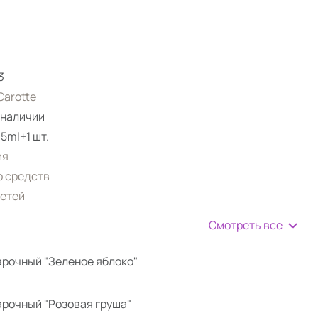
3
arotte
 наличии
5ml+1 шт.
ия
 средств
етей
Смотреть все
арочный "Зеленое яблоко"
арочный "Розовая груша"