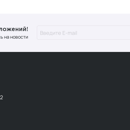
дложений!
ь на новости
12