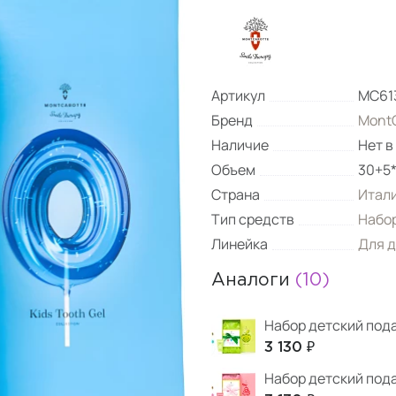
Артикул
МС61
Бренд
MontC
Наличие
Нет в
Объем
30+5*
Страна
Итал
Тип средств
Набор
Линейка
Для д
Аналоги
(10)
Набор детский под
3 130 ₽
Набор детский под