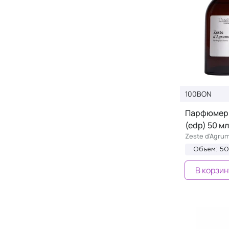
100BON
Парфюмерн
(edp) 50 мл
Zeste d'Agru
Объем: 5
В корзин