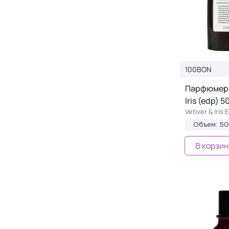
100BON
Парфюмерна
Iris (edp) 5
Vetiver & Iris
Объем: 5
В корзин