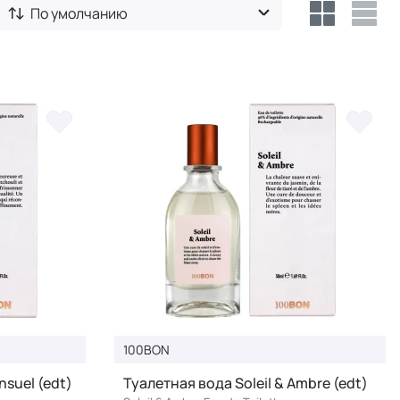
По умолчанию
100BON
suel (edt)
Туалетная вода Soleil & Ambre (edt)