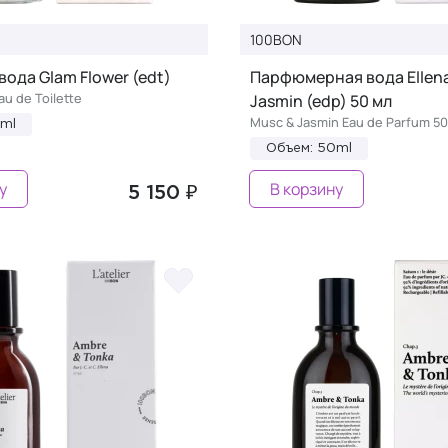
100BON
вода Glam Flower (edt)
Парфюмерная вода Ellen
au de Toilette
Jasmin (edp) 50 мл
Musc & Jasmin Eau de Parfum 50
0ml
Объем: 50ml
у
В корзину
5 150 ₽