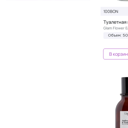
100BON
Туалетная 
Glam Flower E
Объем: 5
В корзин