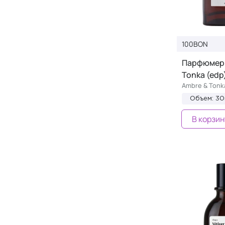
100BON
Парфюмерн
Tonka (edp
Ambre & Tonk
Объем: 30
В корзин