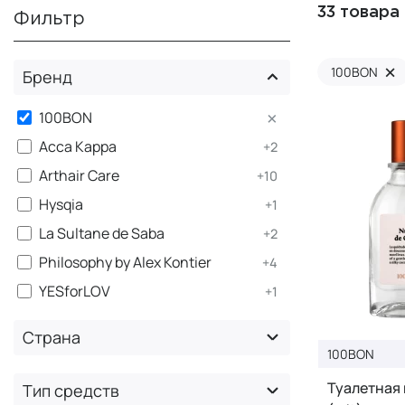
33 товара
Фильтр
×
100BON
Бренд
×
100BON
Acca Kappa
+2
Arthair Care
+10
Hysqia
+1
La Sultane de Saba
+2
Philosophy by Alex Kontier
+4
YESforLOV
+1
Страна
100BON
Туалетная 
Тип средств