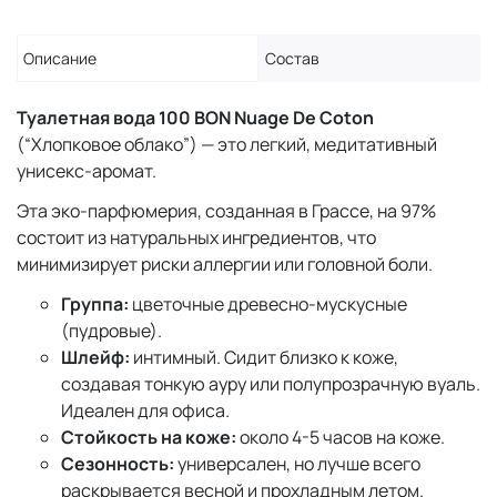
Описание
Состав
Туалетная вода 100 BON Nuage De Coton
(“Хлопковое облако”) — это легкий, медитативный
унисекс-аромат.
Эта эко-парфюмерия, созданная в Грассе, на 97%
состоит из натуральных ингредиентов, что
минимизирует риски аллергии или головной боли.
Группа:
цветочные древесно-мускусные
(пудровые).
Шлейф:
интимный. Сидит близко к коже,
создавая тонкую ауру или полупрозрачную вуаль.
Идеален для офиса.
Стойкость на коже:
около 4-5 часов на коже.
Сезонность:
универсален, но лучше всего
раскрывается весной и прохладным летом.