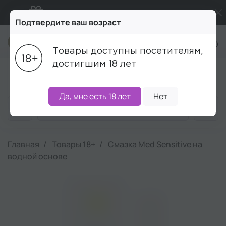
Подарки в каждый заказ от 5 000₽
Подтвердите ваш возраст
Бесплатная доставка от 5 000₽
+7 (495) 215-16-00
Товары доступны посетителям,
Промокод ПРИВЕТ
достигшим 18 лет
Блог
Акции
Бренды
Наборы
Скидки
Да, мне есть 18 лет
Нет
Главная
Товары 18+
Смазка Med Sensitive на
водной основе