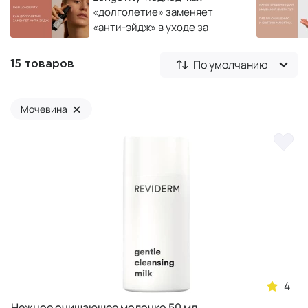
«долголетие» заменяет
«анти-эйдж» в уходе за
кожей
По умолчанию
15 товаров
×
Мочевина
4
Нежное очищающее молочко 50 мл