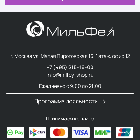
жир, пот, частицы грязи и макияж. Специально
подобранные для кожи очищающие средства
Ревидерм мягко очищают кожу от всех загрязнений, не
оставляя следов, не пересушивая ее. Балансирующие
тоники удаляют остатки известкового налета из
водопроводной воды, очищают, успокаивают и
увлажняют кожу.
г. Москва ул. Малая Пироговская 16, 1 этаж, офис 12
Процедуры и средства по уходу за кожей,
разработанные с учетом ее процессов и особенностей,
+7 (495) 215-16-00
дают наилучшие результаты и обеспечивают
info@milfey-shop.ru
максимальную переносимость.
Ежедневно с 9:00 до 21:00
Skinessentials
Программа лояльности
Линия
Skin Essentials
включает широкий ассортимент
средств для базового ухода за кожей лица, шеи,
Принимаем к оплате
области вокруг глаз и губ, а также для тела. В
ассортименте есть продукты для всех типов кожи и