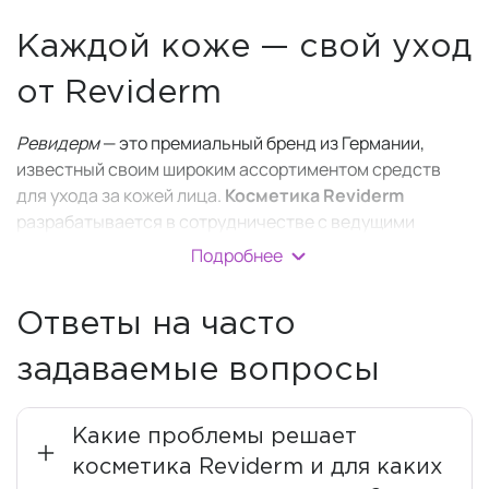
Каждой коже — свой уход
от Reviderm
Ревидерм
— это премиальный бренд из Германии,
известный своим широким ассортиментом средств
для ухода за кожей лица.
Косметика
Reviderm
разрабатывается в сотрудничестве с ведущими
дерматологами с 1986 года, чтобы предложить
Подробнее
индивидуальный уход за вашей кожей.
Компания использует передовые технологии и
Ответы на часто
медицинские исследования, чтобы
создавать
высокоэффективную косметику
.
задаваемые вопросы
Производитель является международным лидером в
области
микродермабразии
и делает ставку на
Какие проблемы решает
«Качество, сделанное в Германии». Все средства
косметика Reviderm и для каких
производятся с учетом последних научных