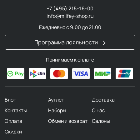
Процедуры и средства по уходу за кожей,
разработанные с учетом ее процессов и особенностей,
+7 (495) 215-16-00
дают наилучшие результаты и обеспечивают
info@milfey-shop.ru
максимальную переносимость.
Ежедневно с 9:00 до 21:00
Skinessentials
Программа лояльности
Линия
Skin Essentials
включает широкий ассортимент
средств для базового ухода за кожей лица, шеи,
Принимаем к оплате
области вокруг глаз и губ, а также для тела. В
ассортименте есть продукты для всех типов кожи и
для решения конкретных проблем.
Для всех типов кожи
Блог
Аутлет
Доставка
Очищающий гель
Purifying Gel
Контакты
Наборы
О нас
Отшелушивающий энзимный лосьон
Enzyme
Peeling Liquid
Оплата
Обмен и возврат
Салоны
Энзимная маска
Enzyme Peeling Paste
Скидки
Нежный тоник для восстановления pH