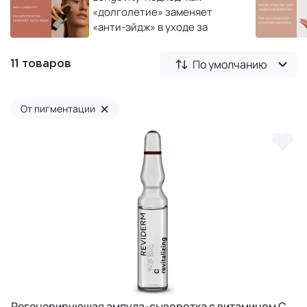
«долголетие» заменяет
«анти-эйдж» в уходе за
кожей
По умолчанию
11 товаров
×
От пигментации
Регенерирующая ампула-сыворотка с витамином C