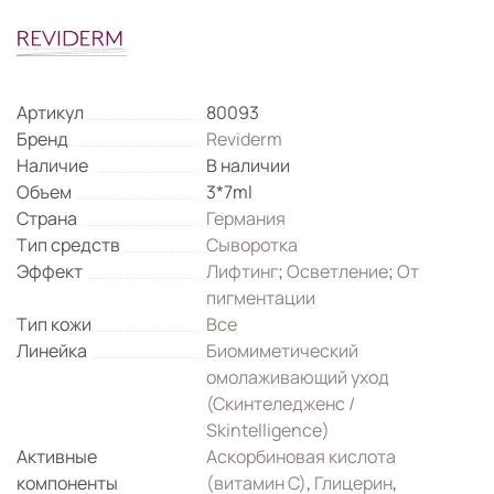
Артикул
80093
Бренд
Reviderm
Наличие
В наличии
Объем
3*7ml
Страна
Германия
Тип средств
Сыворотка
Эффект
Лифтинг
;
Осветление
;
От
пигментации
Тип кожи
Все
Линейка
Биомиметический
омолаживающий уход
(Скинтеледженс /
Skintelligence)
Активные
Аскорбиновая кислота
компоненты
(витамин С)
,
Глицерин
,