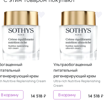
С этим товаром покупают
богащенный
Ультраобогащенный
итательный
питательный
егенерирующий крем
регенерирующий крем
ch Nutritive Replenishing Cream
Ultra-rich Nutritive Replenishing
Cream
В корзину
В корзину
14 518 ₽
14 518 ₽