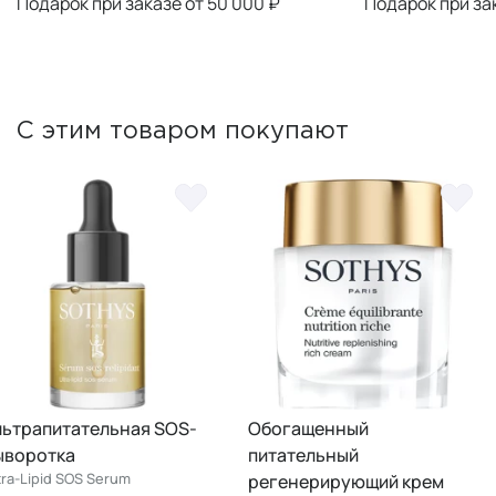
Подарок при заказе от 50 000 ₽
Подарок при за
С этим товаром покупают
льтрапитательная SOS-
Обогащенный
ыворотка
питательный
tra-Lipid SOS Serum
регенерирующий крем