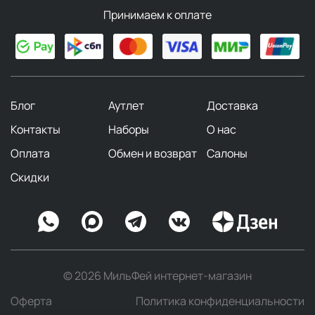
крем и сыворотка
Принимаем к оплате
Крем-уход La Crème
. Компания Thalion заново
изобрела антивозрастной уход для
взыскательных женщин, которые ожидают
результатов и передовых технологий.
Блог
Аутлет
Доставка
Исключительное восстанавливающее средство
La Crème содержит 3 запатентованных морских
Контакты
Наборы
О нас
активных ингредиента, морской кремний и
Оплата
Обмен и возврат
Салоны
гиалуроновую кислоту, которые работают в
синергии, обеспечивая непревзойденную
Скидки
эффективность. Это
крем-архитектор
кожи с
мягкой, шелковистой текстурой, который по-
новому определяет контуры лица, придавая им
идеальную подтянутость. Всего через 4 недели
кожа становится более упругой и объемной,
красивой и сияющей.
© 2026 МильФей интернет-магазин
Сыворотка для лица Le Sérum
. В основе этой
Оферта
Политика конфиденциальности
сыворотки лаборатории Thalion