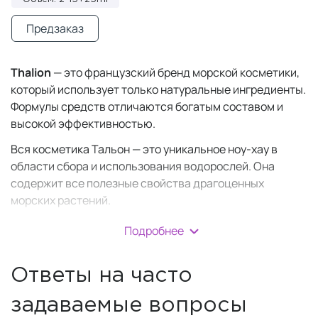
Предзаказ
Thalion
— это французский бренд морской косметики,
который использует только натуральные ингредиенты.
Формулы средств отличаются богатым составом и
высокой эффективностью.
Вся косметика Тальон — это уникальное ноу-хау в
области сбора и использования водорослей. Она
содержит все полезные свойства драгоценных
морских растений.
Высокоэффективные продукты и уходы Thalion можно
Подробнее
найти в центрах талассотерапии, спа-салонах и
салонах красоты более чем в 50 стран мира.
Ответы на часто
История бренда тесно связана с морем. Море — это не
только источник жизни, но и кладезь уникальных
задаваемые вопросы