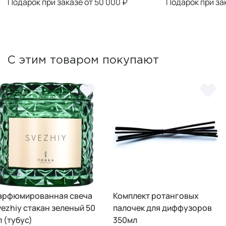
Подарок при заказе от 50 000 ₽
Подарок при за
С этим товаром покупают
Парфюмированная свеча
Комплект ротанговых
vezhiy стакан зеленый 50
палочек для диффузоров
л (тубус)
350мл