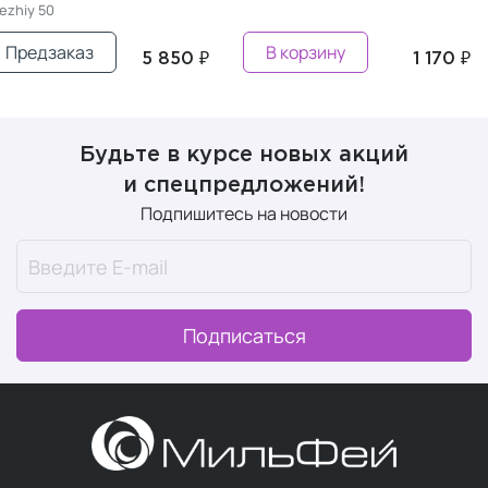
vezhiy 50
Предзаказ
В корзину
5 850 ₽
1 170 ₽
Будьте в курсе новых акций
и спецпредложений!
Подпишитесь на новости
Подписаться