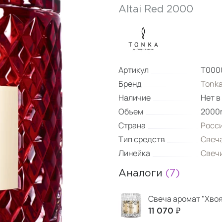
Altai Red 2000
Артикул
Т000
Бренд
Tonk
Наличие
Нет в
Объем
2000
Страна
Росс
Тип средств
Свеч
Линейка
Свеч
Аналоги
(7)
Свеча аромат "Хвоя
11 070 ₽