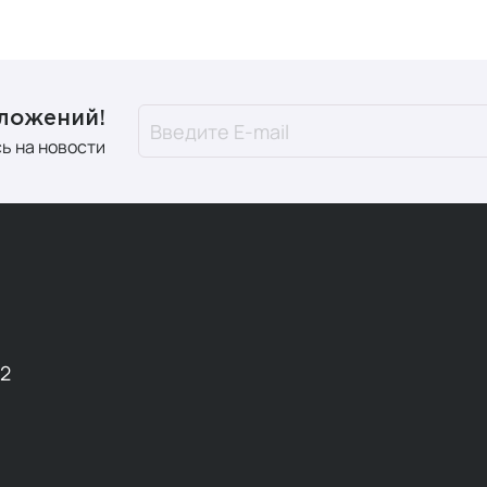
дложений!
ь на новости
12