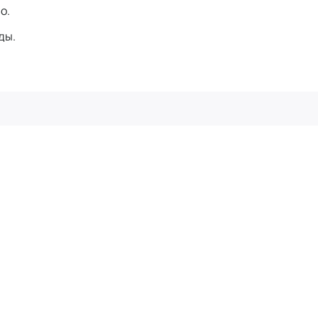
о.
ды.