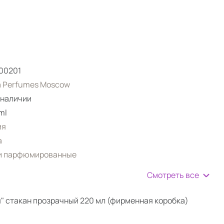
00201
a Perfumes Moscow
 наличии
ml
ия
а
и парфюмированные
Смотреть все
" стакан прозрачный 220 мл (фирменная коробка)